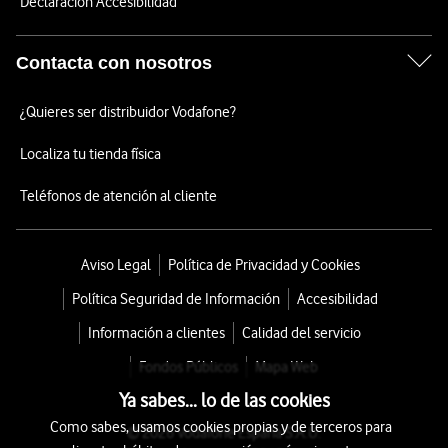
Declaración Accesibilidad
Contacta con nosotros
¿Quieres ser distribuidor Vodafone?
Localiza tu tienda física
Teléfonos de atención al cliente
Aviso Legal
Política de Privacidad y Cookies
Política Seguridad de Información
Accesibilidad
Información a clientes
Calidad del servicio
Fondos Públicos
Mapa Web
Ya sabes... lo de las cookies
Como sabes, usamos cookies propias y de terceros para
© 2026 Vodafone España S.A.U.