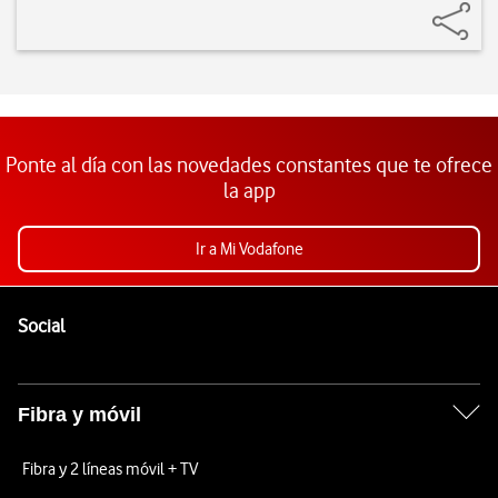
Ponte al día con las novedades constantes que te ofrece
la app
Ir a Mi Vodafone
Pie de página de Vodafone
Enlaces a las redes sociales de Vodafone
Social
Fibra y móvil
Fibra y 2 líneas móvil + TV