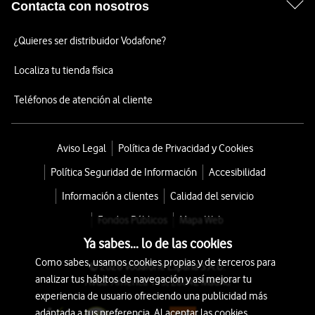
Contacta con nosotros
¿Quieres ser distribuidor Vodafone?
Localiza tu tienda física
Teléfonos de atención al cliente
Aviso Legal
Política de Privacidad y Cookies
Política Seguridad de Información
Accesibilidad
Información a clientes
Calidad del servicio
Fondos Públicos
Mapa Web
Ya sabes... lo de las cookies
Como sabes, usamos cookies propias y de terceros para
© 2026 Vodafone España S.A.U.
analizar tus hábitos de navegación y así mejorar tu
Avda. América 115, 28042 Madrid
experiencia de usuario ofreciendo una publicidad más
adaptada a tus preferencia. Al aceptar las cookies