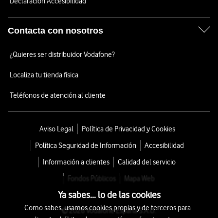
Declaración Accesibilidad
Contacta con nosotros
¿Quieres ser distribuidor Vodafone?
Localiza tu tienda física
Teléfonos de atención al cliente
Aviso Legal
Política de Privacidad y Cookies
Política Seguridad de Información
Accesibilidad
Información a clientes
Calidad del servicio
Fondos Públicos
Mapa Web
Ya sabes... lo de las cookies
Como sabes, usamos cookies propias y de terceros para
© 2026 Vodafone España S.A.U.