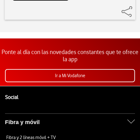
Ponte al día con las novedades constantes que te ofrece
la app
Ir a Mi Vodafone
Pie de página de Vodafone
Enlaces a las redes sociales de Vodafone
Social
Fibra y móvil
Fibra y 2 líneas móvil + TV