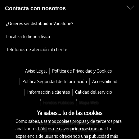
Contacta con nosotros
¿Quieres ser distribuidor Vodafone?
Localiza tu tienda física
Teléfonos de atención al cliente
Aviso Legal
Política de Privacidad y Cookies
Política Seguridad de Información
Accesibilidad
Información a clientes
Calidad del servicio
Fondos Públicos
Mapa Web
Ya sabes... lo de las cookies
Como sabes, usamos cookies propias y de terceros para
© 2026 Vodafone España S.A.U.
analizar tus hábitos de navegación y así mejorar tu
Avda. América 115, 28042 Madrid
experiencia de usuario ofreciendo una publicidad más