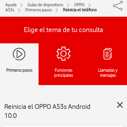
Ayuda
Guías de dispositivos
OPPO
A53s
Primeros pasos
Reinicia el teléfono
Elige el tema de tu consulta
Primeros pasos
Funciones
Llamadas y
principales
mensajes
Reinicia el OPPO A53s Android
10.0