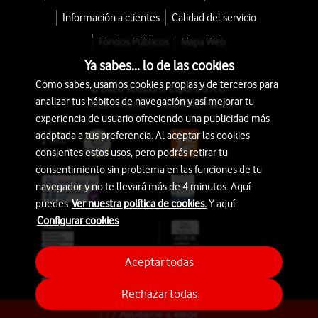
Información a clientes
Calidad del servicio
Fondos Públicos
Mapa Web
Ya sabes... lo de las cookies
Como sabes, usamos cookies propias y de terceros para
© 2026 Vodafone España S.A.U.
analizar tus hábitos de navegación y así mejorar tu
Avda. América 115, 28042 Madrid
experiencia de usuario ofreciendo una publicidad más
adaptada a tus preferencia. Al aceptar las cookies
consientes estos usos, pero podrás retirar tu
consentimiento sin problema en las funciones de tu
navegador y no te llevará más de 4 minutos. Aquí
puedes
Ver nuestra política de cookies.
Y aquí
Configurar cookies
Aceptar todas
Rechazar todas
Ayúdame a elegir