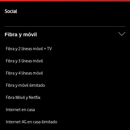
Pie de página de Vodafone
Enlaces a las redes sociales de Vodafone
Social
Fibra y móvil
Fibra y 2 líneas móvil + TV
Fibra y 3 líneas móvil
Fibra y 4 líneas móvil
Fibra y móvil ilimitado
Fibra Móvil y Netflix
Internet en casa
Internet 4G en casa ilimitado