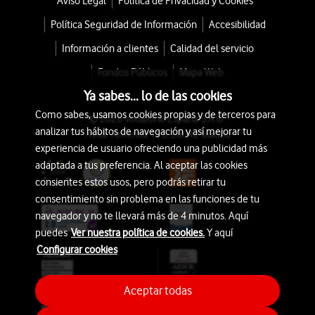
Aviso Legal
Política de Privacidad y Cookies
Política Seguridad de Información
Accesibilidad
Información a clientes
Calidad del servicio
Fondos Públicos
Mapa Web
Ya sabes... lo de las cookies
Como sabes, usamos cookies propias y de terceros para
© 2026 Vodafone España S.A.U.
analizar tus hábitos de navegación y así mejorar tu
Avda. América 115, 28042 Madrid
experiencia de usuario ofreciendo una publicidad más
adaptada a tus preferencia. Al aceptar las cookies
consientes estos usos, pero podrás retirar tu
consentimiento sin problema en las funciones de tu
navegador y no te llevará más de 4 minutos. Aquí
puedes
Ver nuestra política de cookies.
Y aquí
Configurar cookies
Aceptar todas