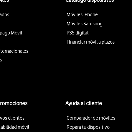
tados
Móviles iPhone
Móviles Samsung
epago Móvil
PS5 digital
Financiar móvil a plazos
nternacionales
o
promociones
Ayuda al cliente
vos clientes
Comparador de móviles
tabilidad móvil
Repara tu dispositivo