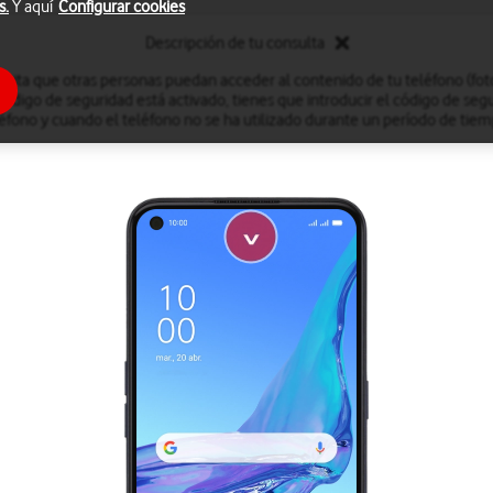
s.
Y aquí
Configurar cookies
Descripción de tu consulta
evita que otras personas puedan acceder al contenido de tu teléfono (fotog
código de seguridad está activado, tienes que introducir el código de seg
éfono y cuando el teléfono no se ha utilizado durante un período de ti