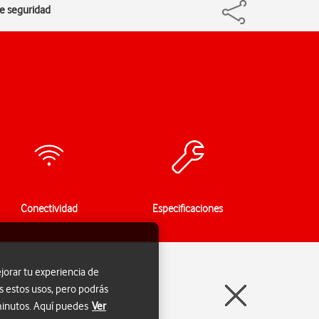
de seguridad
Conectividad
Especificaciones
jorar tu experiencia de
s estos usos, pero podrás
 minutos. Aquí puedes
Ver