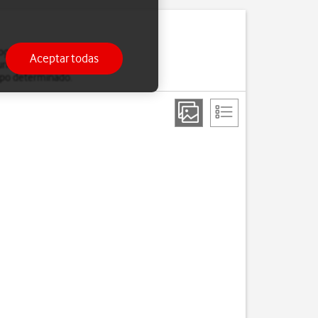
rafías, mensajes, etc.).
Aceptar todas
uridad cada vez que
empo determinado.