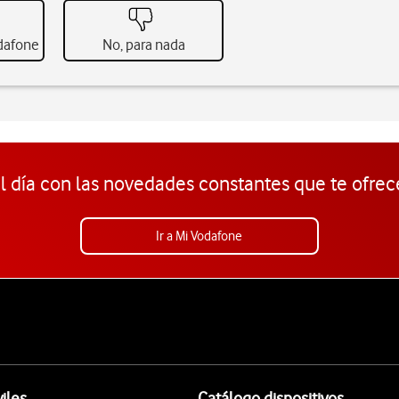
odafone
No, para nada
l día con las novedades constantes que te ofrec
Ir a Mi Vodafone
iles
Catálogo dispositivos