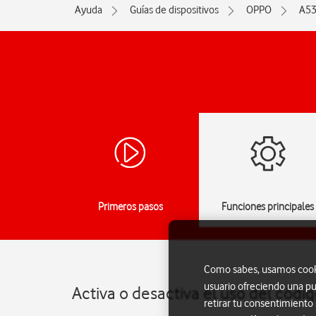
Ayuda
Guías de dispositivos
OPPO
A53
Primeros pasos
Funciones principales
Como sabes, usamos cookie
usuario ofreciendo una pu
Activa o desactiva el uso del cód
retirar tu consentimiento