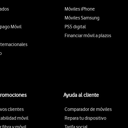
tados
Móviles iPhone
Móviles Samsung
epago Móvil
PS5 digital
Financiar móvil a plazos
nternacionales
o
promociones
Ayuda al cliente
vos clientes
Comparador de móviles
tabilidad móvil
Repara tu dispositivo
fibra y móvil
Tarifa social