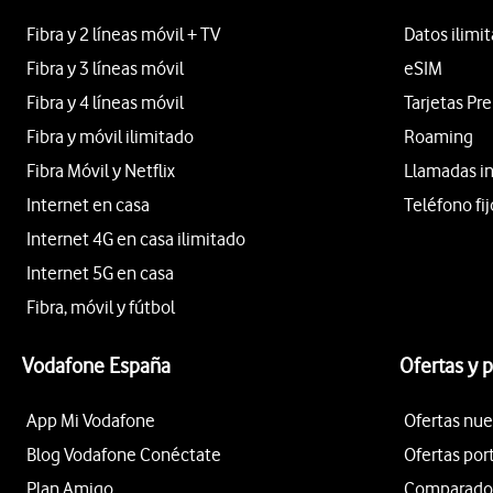
Fibra y 2 líneas móvil + TV
Datos ilimi
Fibra y 3 líneas móvil
eSIM
Fibra y 4 líneas móvil
Tarjetas Pr
Fibra y móvil ilimitado
Roaming
Fibra Móvil y Netflix
Llamadas i
Internet en casa
Teléfono fij
Internet 4G en casa ilimitado
Internet 5G en casa
Fibra, móvil y fútbol
Vodafone España
Ofertas y 
App Mi Vodafone
Ofertas nue
Blog Vodafone Conéctate
Ofertas por
Plan Amigo
Comparador 