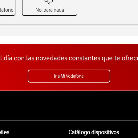
odafone
No, para nada
l día con las novedades constantes que te ofrec
Ir a Mi Vodafone
iles
Catálogo dispositivos