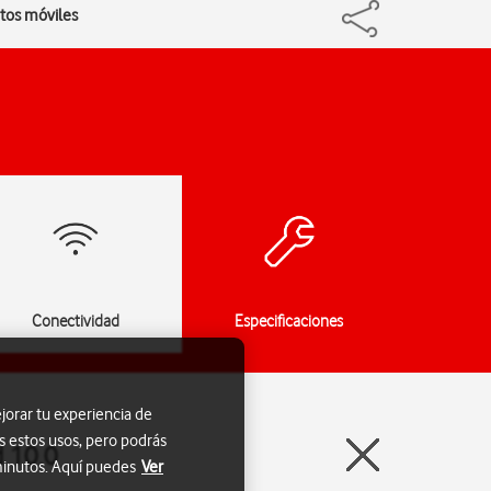
atos móviles
Conectividad
Especificaciones
jorar tu experiencia de
s estos usos, pero podrás
d 10.0
 minutos. Aquí puedes
Ver