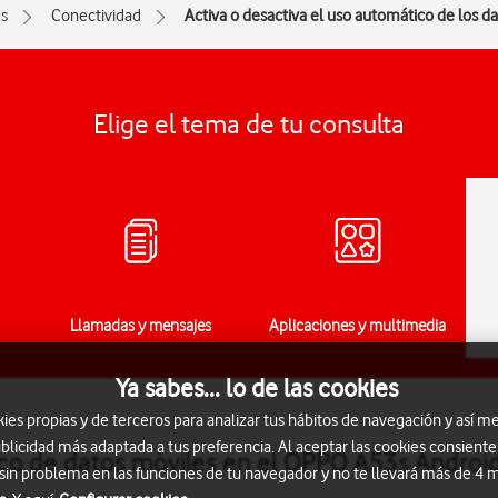
s
Conectividad
Activa o desactiva el uso automático de los d
Elige el tema de tu consulta
Llamadas y mensajes
Aplicaciones y multimedia
Ya sabes... lo de las cookies
s propias y de terceros para analizar tus hábitos de navegación y así me
blicidad más adaptada a tus preferencia. Al aceptar las cookies consiente
ico de datos móviles en el OPPO A53s Androi
 sin problema en las funciones de tu navegador y no te llevará más de 4