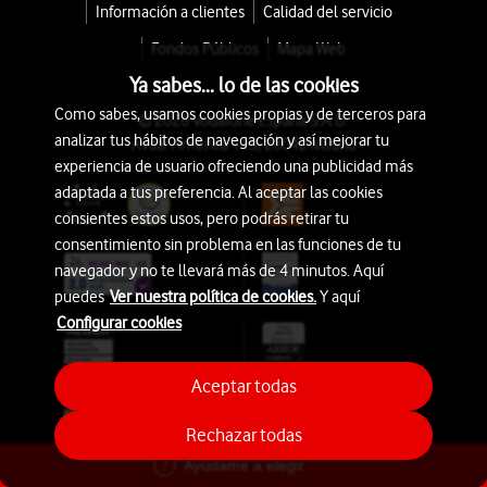
Información a clientes
Calidad del servicio
Fondos Públicos
Mapa Web
Ya sabes... lo de las cookies
Como sabes, usamos cookies propias y de terceros para
© 2026 Vodafone España S.A.U.
analizar tus hábitos de navegación y así mejorar tu
Avda. América 115, 28042 Madrid
experiencia de usuario ofreciendo una publicidad más
adaptada a tus preferencia. Al aceptar las cookies
consientes estos usos, pero podrás retirar tu
consentimiento sin problema en las funciones de tu
navegador y no te llevará más de 4 minutos. Aquí
puedes
Ver nuestra política de cookies.
Y aquí
Configurar cookies
Aceptar todas
Rechazar todas
Ayúdame a elegir