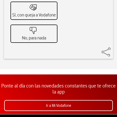
Sí, con queja a Vodafone
No, para nada
Ponte al día con las novedades constantes que te ofrece
la app
Ir a Mi Vodafone
Pie de página de Vodafone