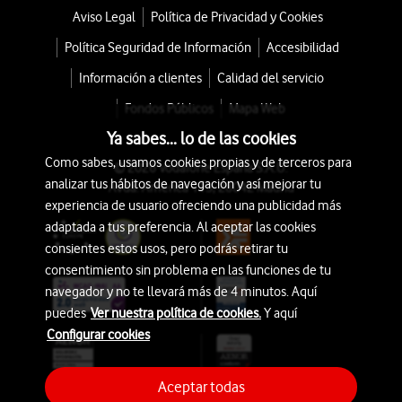
Aviso Legal
Política de Privacidad y Cookies
Política Seguridad de Información
Accesibilidad
Información a clientes
Calidad del servicio
Fondos Públicos
Mapa Web
Ya sabes... lo de las cookies
Como sabes, usamos cookies propias y de terceros para
© 2026 Vodafone España S.A.U.
analizar tus hábitos de navegación y así mejorar tu
Avda. América 115, 28042 Madrid
experiencia de usuario ofreciendo una publicidad más
adaptada a tus preferencia. Al aceptar las cookies
consientes estos usos, pero podrás retirar tu
consentimiento sin problema en las funciones de tu
navegador y no te llevará más de 4 minutos. Aquí
puedes
Ver nuestra política de cookies.
Y aquí
Configurar cookies
Aceptar todas