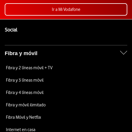
Ir a Mi Vodafone
Pie de página de Vodafone
Enlaces a las redes sociales de Vodafone
Social
Fibra y móvil
Fibra y 2 líneas móvil + TV
Fibra y 3 líneas móvil
Fibra y 4 líneas móvil
Fibra y móvil ilimitado
Fibra Móvil y Netflix
Internet en casa