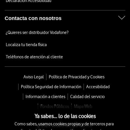
Declaración Accesibilidad
Contacta con nosotros
¿Quieres ser distribuidor Vodafone?
Localiza tu tienda física
Teléfonos de atención al cliente
Aviso Legal
Política de Privacidad y Cookies
Política Seguridad de Información
Accesibilidad
Información a clientes
Calidad del servicio
Fondos Públicos
Mapa Web
Ya sabes... lo de las cookies
Como sabes, usamos cookies propias y de terceros para
© 2026 Vodafone España S.A.U.