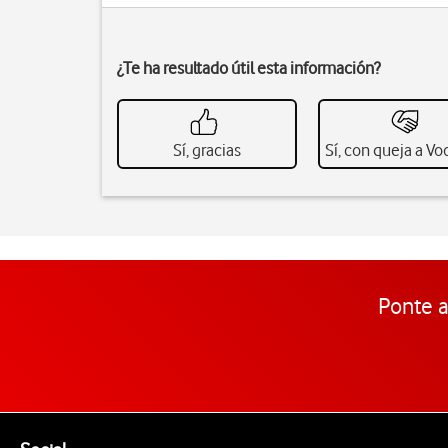
¿Te ha resultado útil esta información?
Sí, gracias
Sí, con queja a V
Ponte a
Pie de página de Vodafone