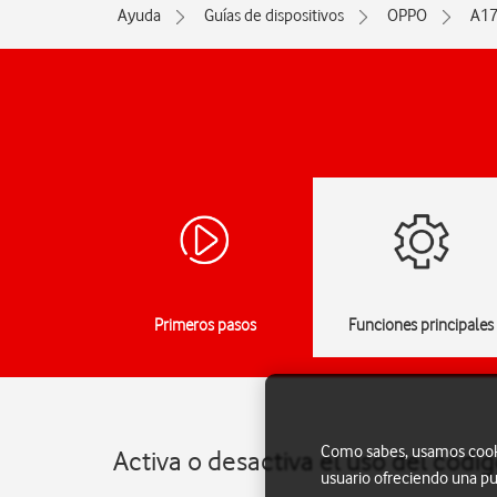
Ayuda
Guías de dispositivos
OPPO
A1
Primeros pasos
Funciones principales
Como sabes, usamos cookie
Activa o desactiva el uso del códi
usuario ofreciendo una pu