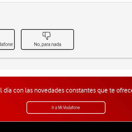
odafone
No, para nada
l día con las novedades constantes que te ofrec
Ir a Mi Vodafone