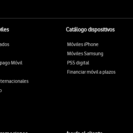
iles
Catálogo dispositivos
tados
Móviles iPhone
Móviles Samsung
epago Móvil
PS5 digital
Financiar móvil a plazos
nternacionales
o