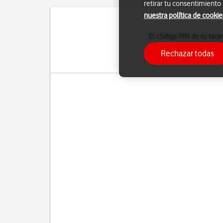
retirar tu consentimiento
nuestra política de cookie
El código PIN de tu tarj
del código P
Rechazar todas
Si introduces un código 