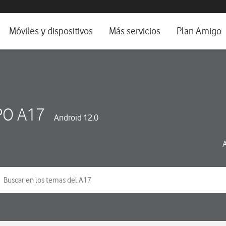
da e idioma
Móviles y dispositivos
Más servicios
Plan Amigo
fone TV
Móviles
Alianza Vodafone e Iberdrola
il 5G
Imagen y Sonido
Servicios avanzados
tura
Ver todos
O A17
Android 12.0
dencias