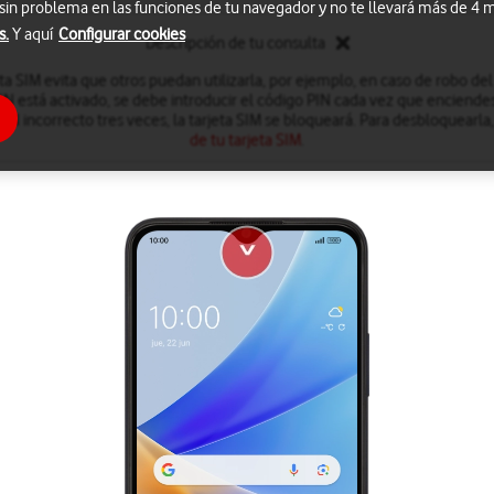
 sin problema en las funciones de tu navegador y no te llevará más de 4
s.
Y aquí
Configurar cookies
Descripción de tu consulta
eta SIM evita que otros puedan utilizarla, por ejemplo, en caso de robo de
IN está activado, se debe introducir el código PIN cada vez que enciendes
PIN incorrecto tres veces, la tarjeta SIM se bloqueará. Para desbloquearla
de tu tarjeta SIM
.