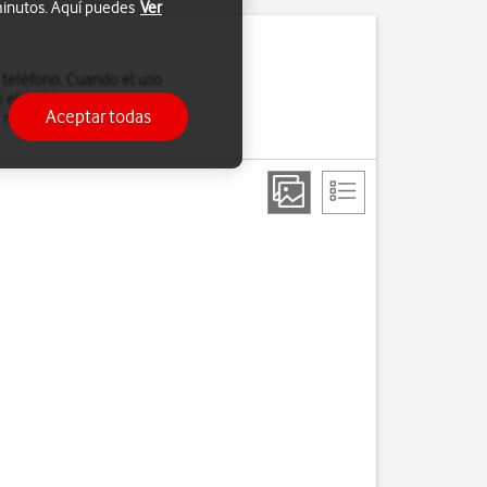
 minutos. Aquí puedes
Ver
l teléfono. Cuando el uso
 el teléfono.
Aceptar todas
, necesitas
el código PUK