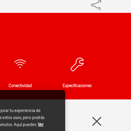
Conectividad
Especificaciones
jorar tu experiencia de
s estos usos, pero podrás
 minutos. Aquí puedes
Ver