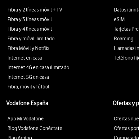
Fibra y 2 líneas móvil + TV
Datos ilimi
Fibra y 3 líneas móvil
eSIM
Fibra y 4 líneas móvil
Tarjetas Pr
Fibra y móvil ilimitado
Roaming
Fibra Móvil y Netflix
Llamadas i
Internet en casa
Teléfono fij
Internet 4G en casa ilimitado
Internet 5G en casa
Fibra, móvil y fútbol
Vodafone España
Ofertas y 
App Mi Vodafone
Ofertas nue
Blog Vodafone Conéctate
Ofertas por
Plan Amigo
Comparador 