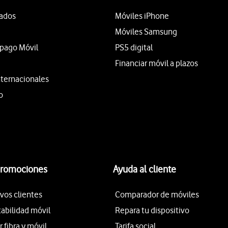
tados
Móviles iPhone
Móviles Samsung
epago Móvil
PS5 digital
Financiar móvil a plazos
nternacionales
o
promociones
Ayuda al cliente
vos clientes
Comparador de móviles
tabilidad móvil
Repara tu dispositivo
fibra y móvil
Tarifa social