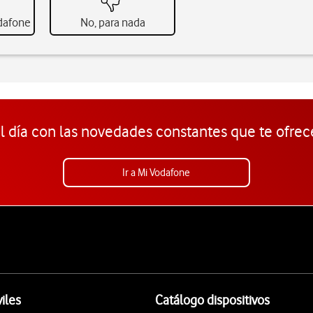
odafone
No, para nada
l día con las novedades constantes que te ofrec
Ir a Mi Vodafone
iles
Catálogo dispositivos