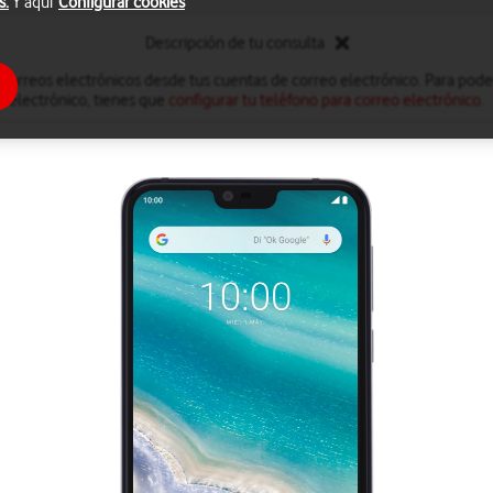
s.
Y aquí
Configurar cookies
Descripción de tu consulta
 correos electrónicos desde tus cuentas de correo electrónico. Para poder
electrónico, tienes que
configurar tu teléfono para correo electrónico
.