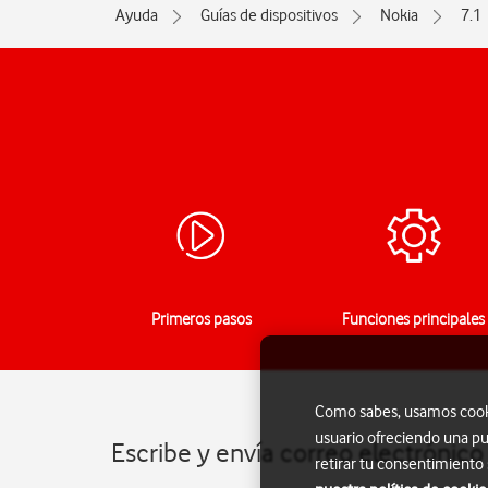
Ayuda
Guías de dispositivos
Nokia
7.1
Primeros pasos
Funciones principales
Como sabes, usamos cookie
usuario ofreciendo una pu
Escribe y envía correo electrónico
retirar tu consentimiento