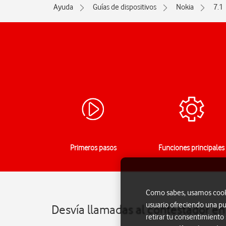
Ayuda
Guías de dispositivos
Nokia
7.1
Primeros pasos
Funciones principales
Como sabes, usamos cookie
usuario ofreciendo una pu
Desvía llamadas al contestador en 
retirar tu consentimiento