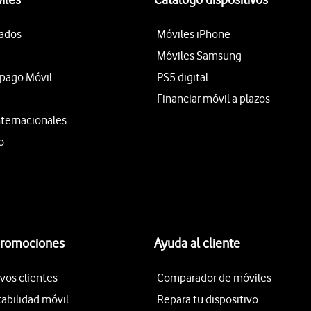
tados
Móviles iPhone
Móviles Samsung
epago Móvil
PS5 digital
Financiar móvil a plazos
nternacionales
o
promociones
Ayuda al cliente
vos clientes
Comparador de móviles
tabilidad móvil
Repara tu dispositivo