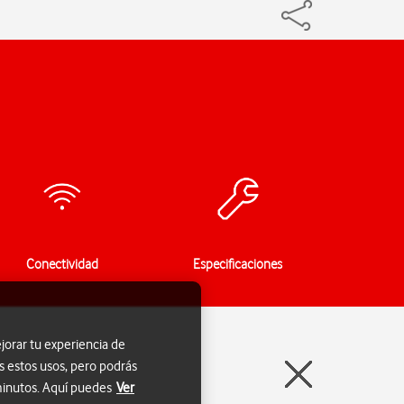
Conectividad
Especificaciones
jorar tu experiencia de
s estos usos, pero podrás
 minutos. Aquí puedes
Ver