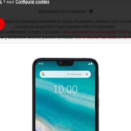
s.
Y aquí
Configurar cookies
Descripción de tu consulta
testador las llamadas entrantes en estas situaciones: siempre, solo cuan
cuando no respondas o solo cuando estés no disponible.
 el contestador, puedes consultar
Cómo gestionar tu contestador móvil
y
var y desactivar desvíos, puedes consultar
Cómo desviar llamadas en tu m