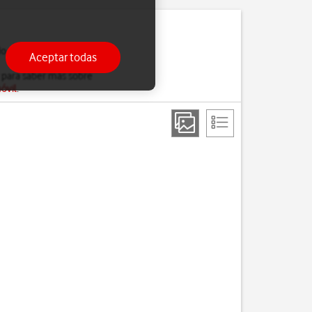
do estés ocupado, solo
Aceptar todas
 para saber más sobre
óvil
.