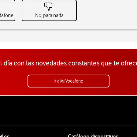
odafone
No, para nada
l día con las novedades constantes que te ofrec
Ir a Mi Vodafone
iles
Catálogo dispositivos