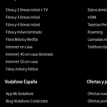
Fibra y 2 líneas móvil + TV
Datos ilimi
Fibra y 3 líneas móvil
eSIM
Fibra y 4 líneas móvil
Tarjetas Pr
Fibra y móvil ilimitado
Roaming
Fibra Móvil y Netflix
Llamadas i
Internet en casa
Teléfono fij
Internet 4G en casa ilimitado
Internet 5G en casa
Fibra, móvil y fútbol
Vodafone España
Ofertas y 
App Mi Vodafone
Ofertas nue
Blog Vodafone Conéctate
Ofertas por