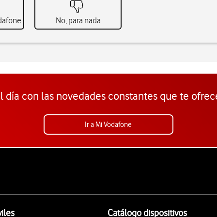
odafone
No, para nada
l día con las novedades constantes que te ofrec
Ir a Mi Vodafone
iles
Catálogo dispositivos