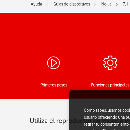
Ayuda
Guías de dispositivos
Nokia
7.1
Primeros pasos
Funciones principales
Como sabes, usamos cookie
usuario ofreciendo una pu
Utiliza el reproductor de música e
retirar tu consentimiento