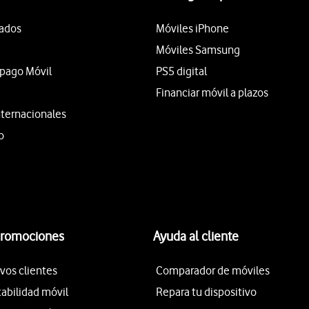
tados
Móviles iPhone
Móviles Samsung
epago Móvil
PS5 digital
Financiar móvil a plazos
nternacionales
o
promociones
Ayuda al cliente
vos clientes
Comparador de móviles
tabilidad móvil
Repara tu dispositivo