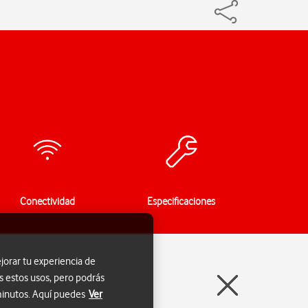
Conectividad
Especificaciones
jorar tu experiencia de
s estos usos, pero podrás
 minutos. Aquí puedes
Ver