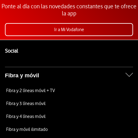
Ponte al día con las novedades constantes que te ofrece
la app
Ir a Mi Vodafone
Pie de página de Vodafone
Enlaces a las redes sociales de Vodafone
Social
Fibra y móvil
Fibra y 2 líneas móvil + TV
Fibra y 3 líneas móvil
Fibra y 4 líneas móvil
Fibra y móvil ilimitado