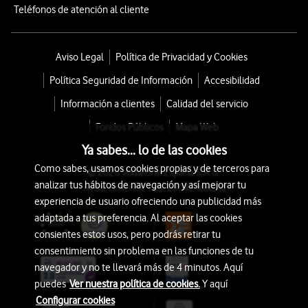
Teléfonos de atención al cliente
Aviso Legal
Política de Privacidad y Cookies
Política Seguridad de Información
Accesibilidad
Información a clientes
Calidad del servicio
Fondos Públicos
Mapa Web
Ya sabes... lo de las cookies
Como sabes, usamos cookies propias y de terceros para
© 2026 Vodafone España S.A.U.
analizar tus hábitos de navegación y así mejorar tu
Avda. América 115, 28042 Madrid
experiencia de usuario ofreciendo una publicidad más
adaptada a tus preferencia. Al aceptar las cookies
consientes estos usos, pero podrás retirar tu
consentimiento sin problema en las funciones de tu
navegador y no te llevará más de 4 minutos. Aquí
puedes
Ver nuestra política de cookies.
Y aquí
Configurar cookies