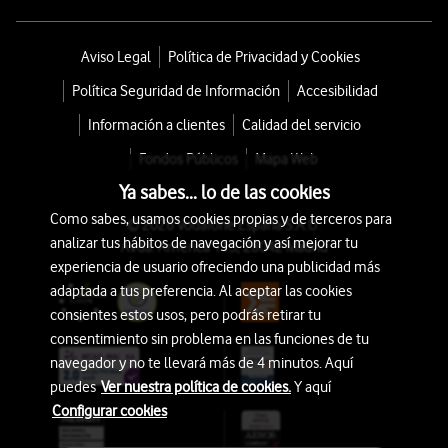
Aviso Legal
Política de Privacidad y Cookies
Política Seguridad de Información
Accesibilidad
Información a clientes
Calidad del servicio
Fondos Públicos
Mapa Web
Ya sabes... lo de las cookies
Como sabes, usamos cookies propias y de terceros para
© 2026 Vodafone España S.A.U.
analizar tus hábitos de navegación y así mejorar tu
Avda. América 115, 28042 Madrid
experiencia de usuario ofreciendo una publicidad más
adaptada a tus preferencia. Al aceptar las cookies
consientes estos usos, pero podrás retirar tu
consentimiento sin problema en las funciones de tu
navegador y no te llevará más de 4 minutos. Aquí
puedes
Ver nuestra política de cookies.
Y aquí
Configurar cookies