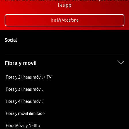
la app
Ir a Mi Vodafone
Pie de página de Vodafone
Enlaces a las redes sociales de Vodafone
Social
Fibra y móvil
Fibra y 2 líneas móvil + TV
Fibra y 3 líneas móvil
Fibra y 4 líneas móvil
Fibra y móvil ilimitado
Fibra Móvil y Netflix