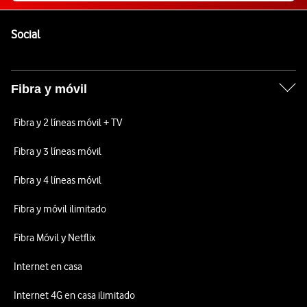
Pie de página de Vodafone
Enlaces a las redes sociales de Vodafone
Social
Fibra y móvil
Fibra y 2 líneas móvil + TV
Fibra y 3 líneas móvil
Fibra y 4 líneas móvil
Fibra y móvil ilimitado
Fibra Móvil y Netflix
Internet en casa
Internet 4G en casa ilimitado