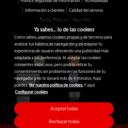
Política Seguridad de Información
Accesibilidad
Información a clientes
Calidad del servicio
Fondos Públicos
Mapa Web
Ya sabes... lo de las cookies
Como sabes, usamos cookies propias y de terceros para
© 2026 Vodafone España S.A.U.
analizar tus hábitos de navegación y así mejorar tu
Avda. América 115, 28042 Madrid
experiencia de usuario ofreciendo una publicidad más
adaptada a tus preferencia. Al aceptar las cookies
consientes estos usos, pero podrás retirar tu
consentimiento sin problema en las funciones de tu
navegador y no te llevará más de 4 minutos. Aquí
puedes
Ver nuestra política de cookies.
Y aquí
Configurar cookies
Aceptar todas
Rechazar todas