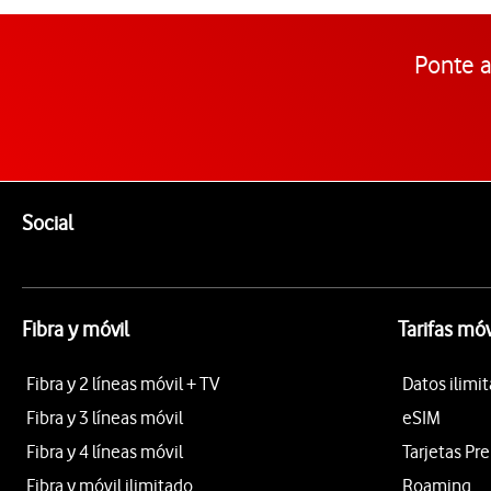
Ponte a
Pie de página de Vodafone
Enlaces a las redes sociales de Vodafone
Social
Fibra y móvil
Tarifas móv
Fibra y 2 líneas móvil + TV
Datos ilimi
Fibra y 3 líneas móvil
eSIM
Fibra y 4 líneas móvil
Tarjetas Pr
Fibra y móvil ilimitado
Roaming