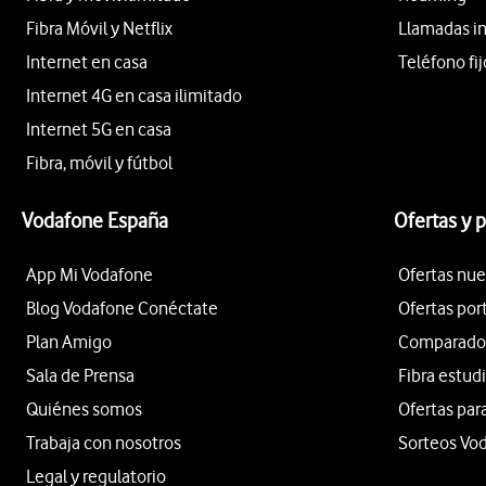
Fibra Móvil y Netflix
Llamadas i
Internet en casa
Teléfono fij
Internet 4G en casa ilimitado
Internet 5G en casa
Fibra, móvil y fútbol
Vodafone España
Ofertas y 
App Mi Vodafone
Ofertas nue
Blog Vodafone Conéctate
Ofertas por
Plan Amigo
Comparador 
Sala de Prensa
Fibra estud
Quiénes somos
Ofertas par
Trabaja con nosotros
Sorteos Vo
Legal y regulatorio