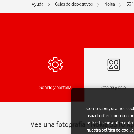
Ayuda
Guías de dispositivos
Nokia
531
jes
Sonido y pantalla
Oficina y ocio
Como sabes, usamos cookie
usuario ofreciendo una pu
Vea una fotografía - Nokia 5310 X
retirar tu consentimiento
nuestra política de cookie