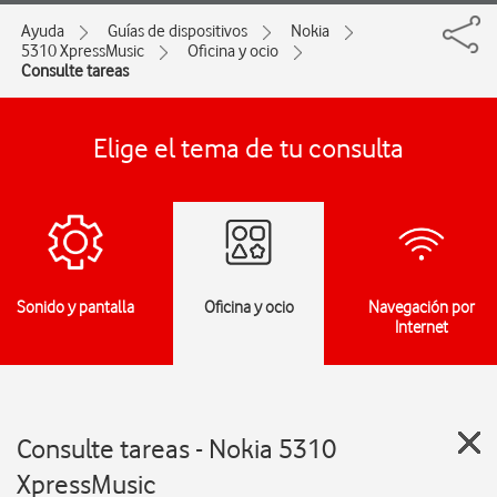
Ayuda
Guías de dispositivos
Nokia
5310 XpressMusic
Oficina y ocio
Consulte tareas
Elige el tema de tu consulta
Sonido y pantalla
Oficina y ocio
Navegación por
Internet
Consulte tareas - Nokia 5310
XpressMusic