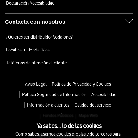
Declaración Accesibilidad
Contacta con nosotros
¿Quieres ser distribuidor Vodafone?
Localiza tu tienda física
Teléfonos de atención al cliente
Aviso Legal
Política de Privacidad y Cookies
Política Seguridad de Información
Accesibilidad
Información a clientes
Calidad del servicio
Fondos Públicos
Mapa Web
Ya sabes... lo de las cookies
Como sabes, usamos cookies propias y de terceros para
© 2026 Vodafone España S.A.U.