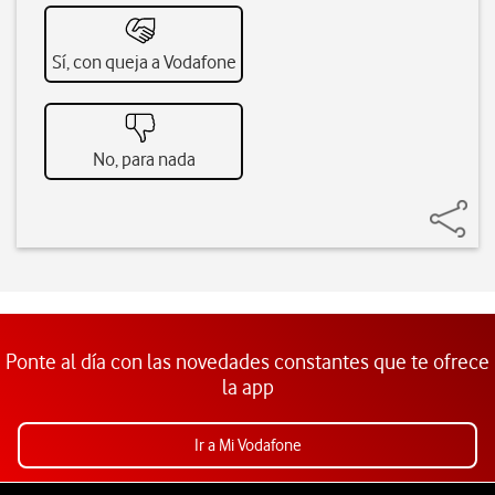
Sí, con queja a Vodafone
No, para nada
Ponte al día con las novedades constantes que te ofrece
la app
Ir a Mi Vodafone
Pie de página de Vodafone