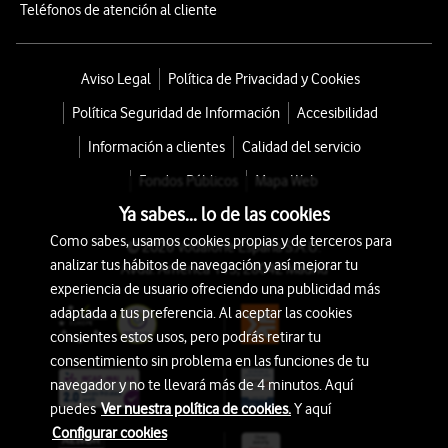
Teléfonos de atención al cliente
Aviso Legal
Política de Privacidad y Cookies
Política Seguridad de Información
Accesibilidad
Información a clientes
Calidad del servicio
Fondos Públicos
Mapa Web
Ya sabes... lo de las cookies
Como sabes, usamos cookies propias y de terceros para
© 2026 Vodafone España S.A.U.
analizar tus hábitos de navegación y así mejorar tu
Avda. América 115, 28042 Madrid
experiencia de usuario ofreciendo una publicidad más
adaptada a tus preferencia. Al aceptar las cookies
consientes estos usos, pero podrás retirar tu
consentimiento sin problema en las funciones de tu
navegador y no te llevará más de 4 minutos. Aquí
puedes
Ver nuestra política de cookies.
Y aquí
Configurar cookies