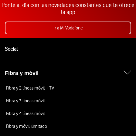
Ponte al día con las novedades constantes que te ofrece
la app
Ir a Mi Vodafone
Pie de página de Vodafone
Enlaces a las redes sociales de Vodafone
Social
Fibra y móvil
Fibra y 2 líneas móvil + TV
Fibra y 3 líneas móvil
Fibra y 4 líneas móvil
Fibra y móvil ilimitado