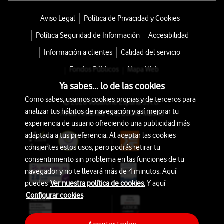
Aviso Legal
Política de Privacidad y Cookies
Política Seguridad de Información
Accesibilidad
Información a clientes
Calidad del servicio
Fondos Públicos
Mapa Web
Ya sabes... lo de las cookies
Como sabes, usamos cookies propias y de terceros para
© 2026 Vodafone España S.A.U.
analizar tus hábitos de navegación y así mejorar tu
Avda. América 115, 28042 Madrid
experiencia de usuario ofreciendo una publicidad más
adaptada a tus preferencia. Al aceptar las cookies
consientes estos usos, pero podrás retirar tu
consentimiento sin problema en las funciones de tu
navegador y no te llevará más de 4 minutos. Aquí
puedes
Ver nuestra política de cookies.
Y aquí
Configurar cookies