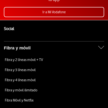
Ir a Mi Vodafone
Pie de página de Vodafone
Enlaces a las redes sociales de Vodafone
Social
Fibra y móvil
Fibra y 2 líneas móvil + TV
Fibra y 3 líneas móvil
Fibra y 4 líneas móvil
Fibra y móvil ilimitado
Fibra Móvil y Netflix