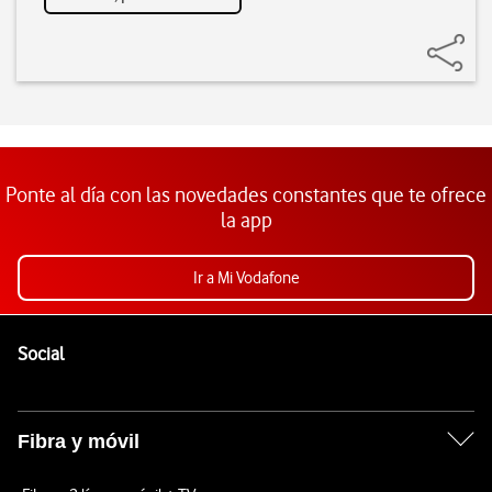
Ponte al día con las novedades constantes que te ofrece
la app
Ir a Mi Vodafone
Pie de página de Vodafone
Enlaces a las redes sociales de Vodafone
Social
Fibra y móvil