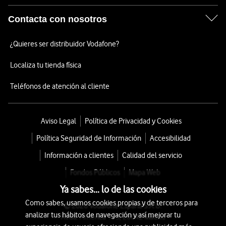
Contacta con nosotros
¿Quieres ser distribuidor Vodafone?
Localiza tu tienda física
Teléfonos de atención al cliente
Aviso Legal
Política de Privacidad y Cookies
Política Seguridad de Información
Accesibilidad
Información a clientes
Calidad del servicio
Fondos Públicos
Mapa Web
Ya sabes... lo de las cookies
Como sabes, usamos cookies propias y de terceros para
© 2026 Vodafone España S.A.U.
analizar tus hábitos de navegación y así mejorar tu
Avda. América 115, 28042 Madrid