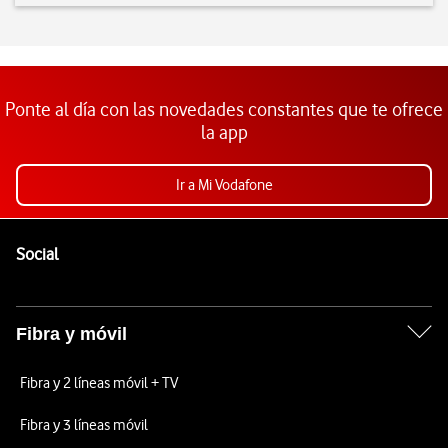
Ponte al día con las novedades constantes que te ofrece
la app
Ir a Mi Vodafone
Pie de página de Vodafone
Enlaces a las redes sociales de Vodafone
Social
Fibra y móvil
Fibra y 2 líneas móvil + TV
Fibra y 3 líneas móvil