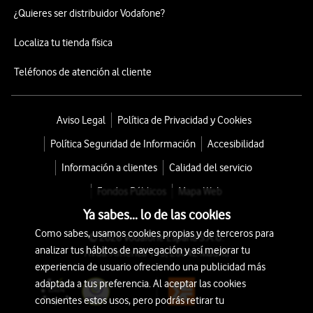
¿Quieres ser distribuidor Vodafone?
Localiza tu tienda física
Teléfonos de atención al cliente
Aviso Legal
Política de Privacidad y Cookies
Política Seguridad de Información
Accesibilidad
Información a clientes
Calidad del servicio
Fondos Públicos
Mapa Web
Ya sabes... lo de las cookies
Como sabes, usamos cookies propias y de terceros para
© 2026 Vodafone España S.A.U.
analizar tus hábitos de navegación y así mejorar tu
Avda. América 115, 28042 Madrid
experiencia de usuario ofreciendo una publicidad más
adaptada a tus preferencia. Al aceptar las cookies
consientes estos usos, pero podrás retirar tu