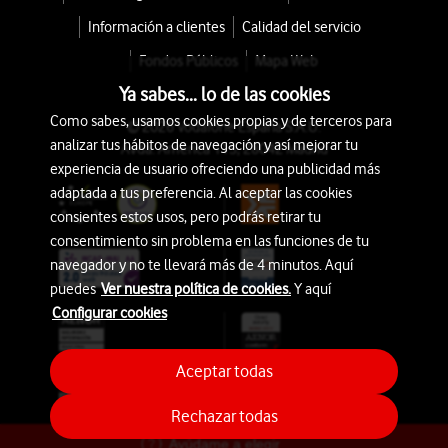
Información a clientes
Calidad del servicio
Fondos Públicos
Mapa Web
Ya sabes... lo de las cookies
Como sabes, usamos cookies propias y de terceros para
© 2026 Vodafone España S.A.U.
analizar tus hábitos de navegación y así mejorar tu
Avda. América 115, 28042 Madrid
experiencia de usuario ofreciendo una publicidad más
adaptada a tus preferencia. Al aceptar las cookies
consientes estos usos, pero podrás retirar tu
consentimiento sin problema en las funciones de tu
navegador y no te llevará más de 4 minutos. Aquí
puedes
Ver nuestra política de cookies.
Y aquí
Configurar cookies
Aceptar todas
Rechazar todas
Ayúdame a elegir