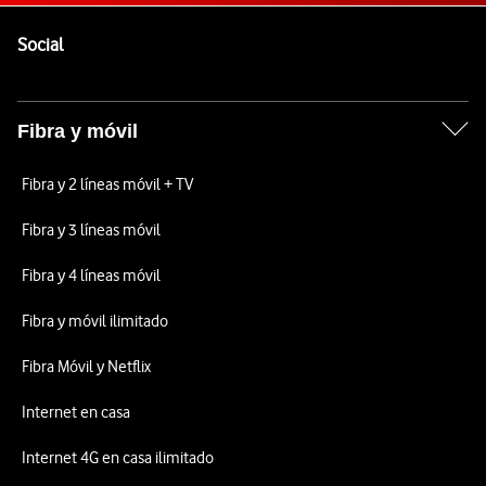
Pie de página de Vodafone
Enlaces a las redes sociales de Vodafone
Social
Fibra y móvil
Fibra y 2 líneas móvil + TV
Fibra y 3 líneas móvil
Fibra y 4 líneas móvil
Fibra y móvil ilimitado
Fibra Móvil y Netflix
Internet en casa
Internet 4G en casa ilimitado