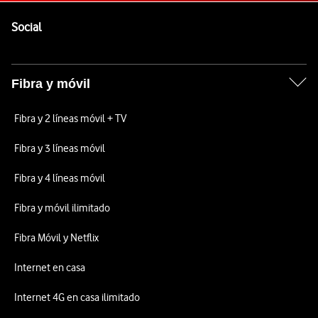
Pie de página de Vodafone
Enlaces a las redes sociales de Vodafone
Social
Fibra y móvil
Fibra y 2 líneas móvil + TV
Fibra y 3 líneas móvil
Fibra y 4 líneas móvil
Fibra y móvil ilimitado
Fibra Móvil y Netflix
Internet en casa
Internet 4G en casa ilimitado