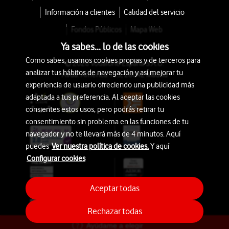
Información a clientes
Calidad del servicio
Fondos Públicos
Mapa Web
Ya sabes... lo de las cookies
Como sabes, usamos cookies propias y de terceros para
© 2026 Vodafone España S.A.U.
analizar tus hábitos de navegación y así mejorar tu
Avda. América 115, 28042 Madrid
experiencia de usuario ofreciendo una publicidad más
adaptada a tus preferencia. Al aceptar las cookies
consientes estos usos, pero podrás retirar tu
consentimiento sin problema en las funciones de tu
navegador y no te llevará más de 4 minutos. Aquí
puedes
Ver nuestra política de cookies.
Y aquí
Configurar cookies
Aceptar todas
Rechazar todas
Ayúdame a elegir