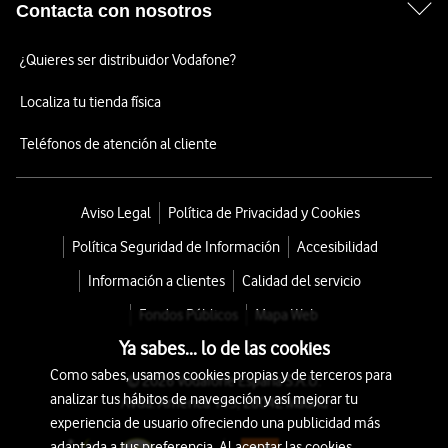
Contacta con nosotros
¿Quieres ser distribuidor Vodafone?
Localiza tu tienda física
Teléfonos de atención al cliente
Aviso Legal
Política de Privacidad y Cookies
Política Seguridad de Información
Accesibilidad
Información a clientes
Calidad del servicio
Fondos Públicos
Mapa Web
Ya sabes... lo de las cookies
Como sabes, usamos cookies propias y de terceros para
© 2026 Vodafone España S.A.U.
analizar tus hábitos de navegación y así mejorar tu
Avda. América 115, 28042 Madrid
experiencia de usuario ofreciendo una publicidad más
adaptada a tus preferencia. Al aceptar las cookies