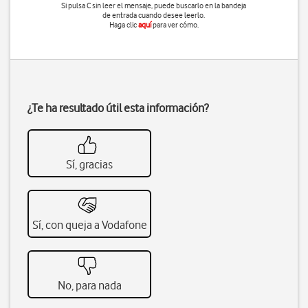
Si pulsa
C
sin leer el mensaje, puede buscarlo en la bandeja
de entrada cuando desee leerlo.
Haga clic
aquí
para ver cómo.
¿Te ha resultado útil esta información?
Sí, gracias
Sí, con queja a Vodafone
No, para nada