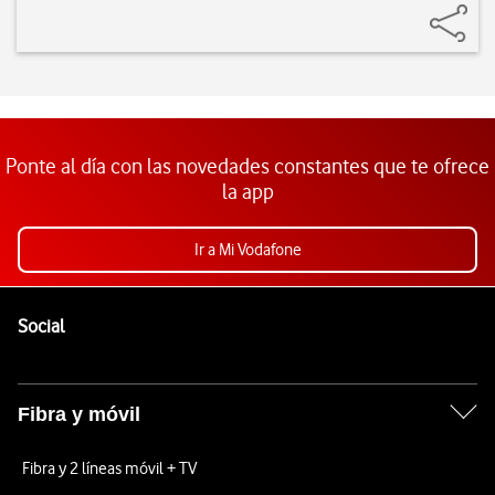
Ponte al día con las novedades constantes que te ofrece
la app
Ir a Mi Vodafone
Pie de página de Vodafone
Enlaces a las redes sociales de Vodafone
Social
Fibra y móvil
Fibra y 2 líneas móvil + TV