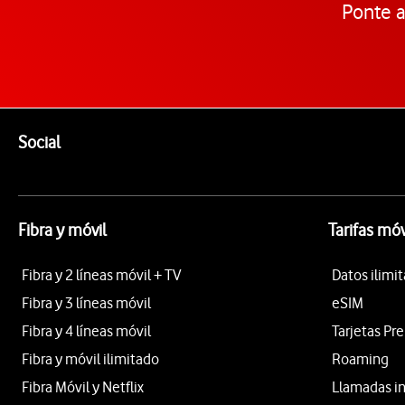
Ponte a
Pie de página de Vodafone
Enlaces a las redes sociales de Vodafone
Social
Fibra y móvil
Tarifas móv
Fibra y 2 líneas móvil + TV
Datos ilimi
Fibra y 3 líneas móvil
eSIM
Fibra y 4 líneas móvil
Tarjetas Pr
Fibra y móvil ilimitado
Roaming
Fibra Móvil y Netflix
Llamadas i