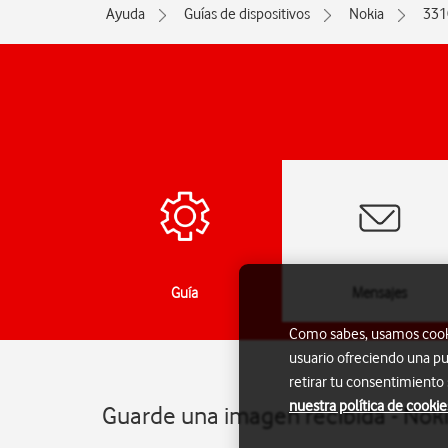
Ayuda
Guías de dispositivos
Nokia
331
das
Guía
Mensajes
Como sabes, usamos cookie
usuario ofreciendo una pu
retirar tu consentimiento
nuestra política de cookie
Guarde una imagen recibida - Nok