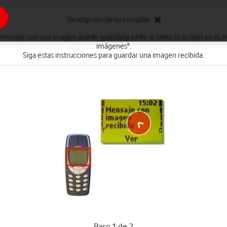
Descripción de tu consulta
ensaje con una imagen puede guardarla junto al texto (si lo hay) en el
imágenes".
Siga estas instrucciones para guardar una imagen recibida.
Paso 1 de 2