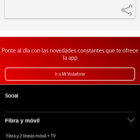
Ponte al día con las novedades constantes que te ofrece
la app
Ir a Mi Vodafone
Pie de página de Vodafone
Enlaces a las redes sociales de Vodafone
Social
Fibra y móvil
Fibra y 2 líneas móvil + TV