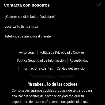
Contacta con nosotros
¿Quieres ser distribuidor Vodafone?
Localiza tu tienda física
Teléfonos de atención al cliente
Aviso Legal
Política de Privacidad y Cookies
Política Seguridad de Información
Accesibilidad
Información a clientes
Calidad del servicio
Fondos Públicos
Mapa Web
Ya sabes... lo de las cookies
Como sabes, usamos cookies propias y de terceros para
© 2026 Vodafone España S.A.U.
analizar tus hábitos de navegación y así mejorar tu
Avda. América 115, 28042 Madrid
experiencia de usuario ofreciendo una publicidad más