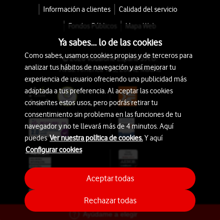
Información a clientes
Calidad del servicio
Fondos Públicos
Mapa Web
Ya sabes... lo de las cookies
Como sabes, usamos cookies propias y de terceros para
© 2026 Vodafone España S.A.U.
analizar tus hábitos de navegación y así mejorar tu
Avda. América 115, 28042 Madrid
experiencia de usuario ofreciendo una publicidad más
adaptada a tus preferencia. Al aceptar las cookies
consientes estos usos, pero podrás retirar tu
consentimiento sin problema en las funciones de tu
navegador y no te llevará más de 4 minutos. Aquí
puedes
Ver nuestra política de cookies.
Y aquí
Configurar cookies
Aceptar todas
Rechazar todas
Ayúdame a elegir