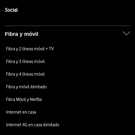
Pie de página de Vodafone
Enlaces a las redes sociales de Vodafone
Social
Fibra y móvil
Fibra y 2 líneas móvil + TV
Fibra y 3 líneas móvil
Fibra y 4 líneas móvil
Fibra y móvil ilimitado
Fibra Móvil y Netflix
Internet en casa
Internet 4G en casa ilimitado