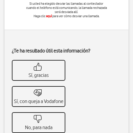
Si usted ha elegido desviar las llamadas al contestador
cuando el teléfono está comunicando, la llamada rechazada
será desviada allí.
Haga clic
aquí
para ver cómo desviar una llamada.
¿Te ha resultado útil esta información?
Sí, gracias
Sí, con queja a Vodafone
No, para nada