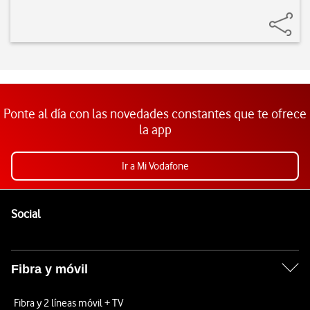
Ponte al día con las novedades constantes que te ofrece
la app
Ir a Mi Vodafone
Pie de página de Vodafone
Enlaces a las redes sociales de Vodafone
Social
Fibra y móvil
Fibra y 2 líneas móvil + TV