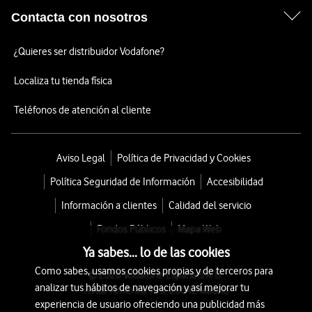
Contacta con nosotros
¿Quieres ser distribuidor Vodafone?
Localiza tu tienda física
Teléfonos de atención al cliente
Aviso Legal
Política de Privacidad y Cookies
Política Seguridad de Información
Accesibilidad
Información a clientes
Calidad del servicio
Fondos Públicos
Mapa Web
Ya sabes... lo de las cookies
Como sabes, usamos cookies propias y de terceros para
© 2026 Vodafone España S.A.U.
analizar tus hábitos de navegación y así mejorar tu
Avda. América 115, 28042 Madrid
experiencia de usuario ofreciendo una publicidad más