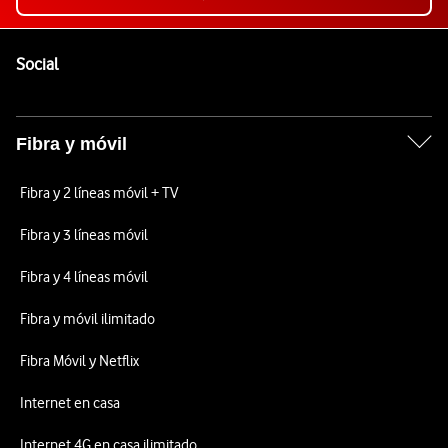
Pie de página de Vodafone
Enlaces a las redes sociales de Vodafone
Social
Fibra y móvil
Fibra y 2 líneas móvil + TV
Fibra y 3 líneas móvil
Fibra y 4 líneas móvil
Fibra y móvil ilimitado
Fibra Móvil y Netflix
Internet en casa
Internet 4G en casa ilimitado