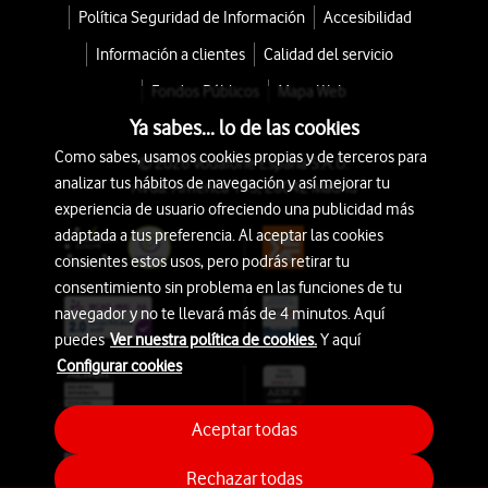
Política Seguridad de Información
Accesibilidad
Información a clientes
Calidad del servicio
Fondos Públicos
Mapa Web
Ya sabes... lo de las cookies
Como sabes, usamos cookies propias y de terceros para
© 2026 Vodafone España S.A.U.
analizar tus hábitos de navegación y así mejorar tu
Avda. América 115, 28042 Madrid
experiencia de usuario ofreciendo una publicidad más
adaptada a tus preferencia. Al aceptar las cookies
consientes estos usos, pero podrás retirar tu
consentimiento sin problema en las funciones de tu
navegador y no te llevará más de 4 minutos. Aquí
puedes
Ver nuestra política de cookies.
Y aquí
Configurar cookies
Aceptar todas
Rechazar todas