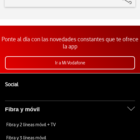
Ponte al día con las novedades constantes que te ofrece
la app
Ir a Mi Vodafone
Pie de página de Vodafone
Enlaces a las redes sociales de Vodafone
Social
Fibra y móvil
Fibra y 2 líneas móvil + TV
Fibra y 3 líneas móvil