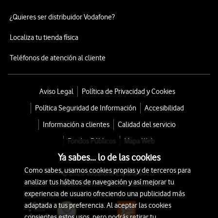
¿Quieres ser distribuidor Vodafone?
Localiza tu tienda física
Teléfonos de atención al cliente
Aviso Legal
Política de Privacidad y Cookies
Política Seguridad de Información
Accesibilidad
Información a clientes
Calidad del servicio
Fondos Públicos
Mapa Web
Ya sabes... lo de las cookies
Como sabes, usamos cookies propias y de terceros para
© 2026 Vodafone España S.A.U.
analizar tus hábitos de navegación y así mejorar tu
Avda. América 115, 28042 Madrid
experiencia de usuario ofreciendo una publicidad más
adaptada a tus preferencia. Al aceptar las cookies
consientes estos usos, pero podrás retirar tu