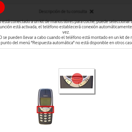
Descripción de tu consulta
 está conectado a un kit de manos libres para coche, puede seleccionar a
función está activada, el teléfono establecerá conexión automáticament
vez.
O se pueden llevar a cabo cuando el teléfono está montado en un kit de 
 punto del menú "Respuesta automática" no está disponible en otros cas