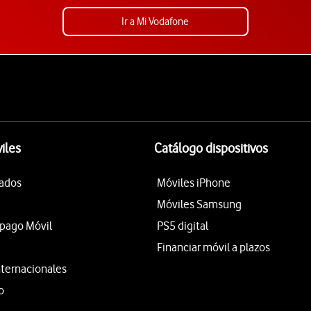
Ir a Mi Vodafone
iles
Catálogo dispositivos
tados
Móviles iPhone
Móviles Samsung
epago Móvil
PS5 digital
Financiar móvil a plazos
nternacionales
o