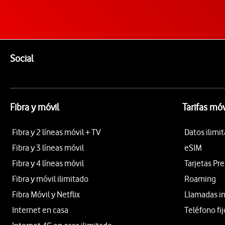
Pie de página de Vodafone
Enlaces a las redes sociales de Vodafone
Social
Fibra y móvil
Tarifas móv
Fibra y 2 líneas móvil + TV
Datos ilimi
Fibra y 3 líneas móvil
eSIM
Fibra y 4 líneas móvil
Tarjetas Pr
Fibra y móvil ilimitado
Roaming
Fibra Móvil y Netflix
Llamadas i
Internet en casa
Teléfono fij