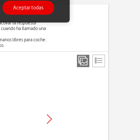
Aceptar todas
ctivar la respuesta
e cuando ha llamado una
manos libres para coche.
os.