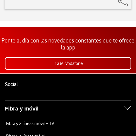
Ponte al día con las novedades constantes que te ofrece
la app
Ir a Mi Vodafone
Pie de página de Vodafone
Enlaces a las redes sociales de Vodafone
Social
Fibra y móvil
Fibra y 2 líneas móvil + TV