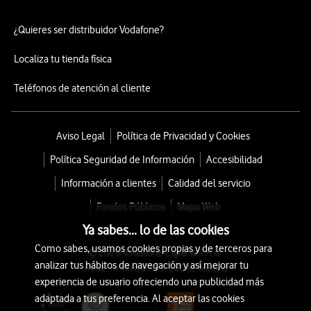
¿Quieres ser distribuidor Vodafone?
Localiza tu tienda física
Teléfonos de atención al cliente
Aviso Legal
Política de Privacidad y Cookies
Política Seguridad de Información
Accesibilidad
Información a clientes
Calidad del servicio
Fondos Públicos
Mapa Web
Ya sabes... lo de las cookies
Como sabes, usamos cookies propias y de terceros para
© 2026 Vodafone España S.A.U.
analizar tus hábitos de navegación y así mejorar tu
Avda. América 115, 28042 Madrid
experiencia de usuario ofreciendo una publicidad más
adaptada a tus preferencia. Al aceptar las cookies