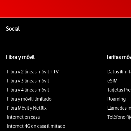
Pie de página de Vodafone
Enlaces a las redes sociales de Vodafone
Social
Fibra y móvil
Tarifas móv
Fibra y 2 líneas móvil + TV
Datos ilimi
Fibra y 3 líneas móvil
eSIM
Fibra y 4 líneas móvil
Tarjetas Pr
Fibra y móvil ilimitado
Roaming
Fibra Móvil y Netflix
Llamadas i
Internet en casa
Teléfono fij
Internet 4G en casa ilimitado