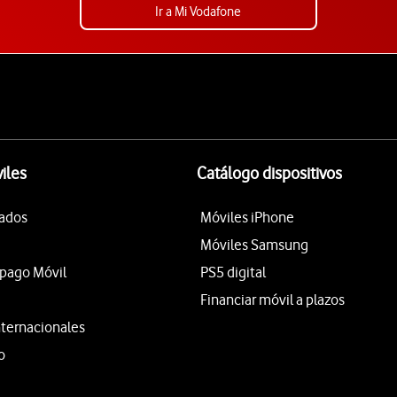
Ir a Mi Vodafone
iles
Catálogo dispositivos
tados
Móviles iPhone
Móviles Samsung
epago Móvil
PS5 digital
Financiar móvil a plazos
nternacionales
o