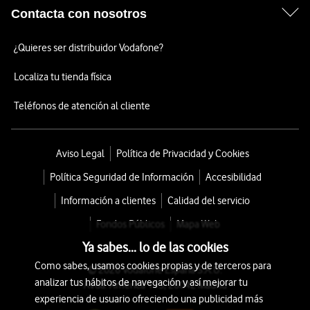
Contacta con nosotros
¿Quieres ser distribuidor Vodafone?
Localiza tu tienda física
Teléfonos de atención al cliente
Aviso Legal
Política de Privacidad y Cookies
Política Seguridad de Información
Accesibilidad
Información a clientes
Calidad del servicio
Fondos Públicos
Mapa Web
Ya sabes... lo de las cookies
Como sabes, usamos cookies propias y de terceros para
© 2026 Vodafone España S.A.U.
analizar tus hábitos de navegación y así mejorar tu
Avda. América 115, 28042 Madrid
experiencia de usuario ofreciendo una publicidad más