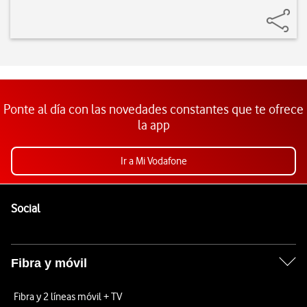
Ponte al día con las novedades constantes que te ofrece
la app
Ir a Mi Vodafone
Pie de página de Vodafone
Enlaces a las redes sociales de Vodafone
Social
Fibra y móvil
Fibra y 2 líneas móvil + TV