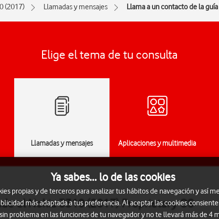
0 (2017)
Llamadas y mensajes
Llama a un contacto de la guía
Elige el tema de tu consulta
Llamadas y mensajes
Aplicaciones y multimedia
Ya sabes... lo de las cookies
s propias y de terceros para analizar tus hábitos de navegación y así me
sde el Nokia 3310 (2017) Proprietary OS
blicidad más adaptada a tus preferencia. Al aceptar las cookies consiente
 sin problema en las funciones de tu navegador y no te llevará más de 4