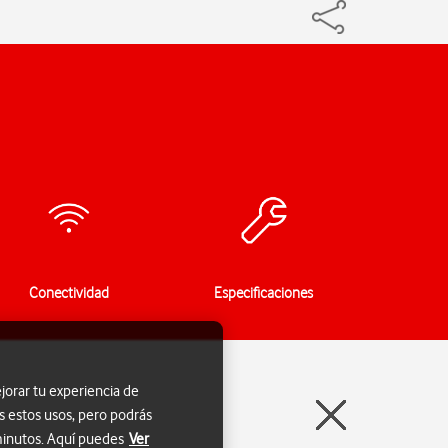
Conectividad
Especificaciones
jorar tu experiencia de
s estos usos, pero podrás
 minutos. Aquí puedes
Ver