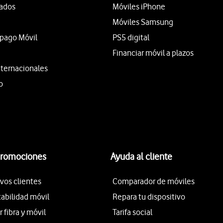
tados
Móviles iPhone
Móviles Samsung
epago Móvil
PS5 digital
Financiar móvil a plazos
nternacionales
o
promociones
Ayuda al cliente
vos clientes
Comparador de móviles
tabilidad móvil
Repara tu dispositivo
fibra y móvil
Tarifa social