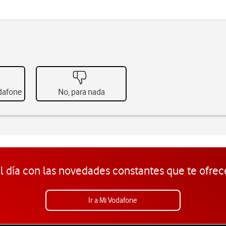
odafone
No, para nada
l día con las novedades constantes que te ofrec
Ir a Mi Vodafone