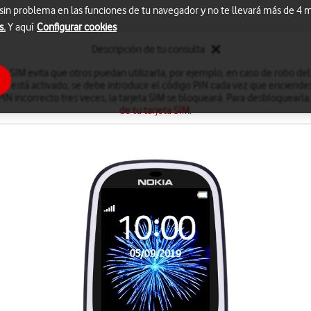
 sin problema en las funciones de tu navegador y no te llevará más de 4
s.
Y aquí
Configurar cookies
Descripción de tu consulta
eta SIM evita que otros puedan utilizarla, por ejemplo, en caso de robo de
IN está activado, se debe introducir el código PIN cada vez que enciendes
PIN incorrecto tres veces, la tarjeta SIM se bloqueará. Para desbloquearla
de tu tarjeta SIM
.