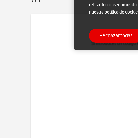
retirar tu consentimiento
nuestra política de cookie
El código PIN de tu tarj
Rechazar todas
del código P
Si introduces un código 