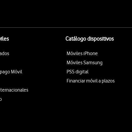
iles
Catálogo dispositivos
tados
Móviles iPhone
Móviles Samsung
epago Móvil
PS5 digital
Financiar móvil a plazos
nternacionales
o