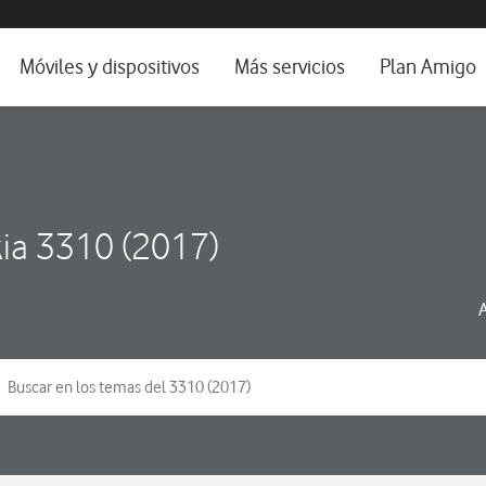
da e idioma
Móviles y dispositivos
Más servicios
Plan Amigo
fone TV
Móviles
Alianza Vodafone e Iberdrola
il 5G
Imagen y Sonido
Servicios avanzados
tura
Ver todos
ia 3310 (2017)
dencias