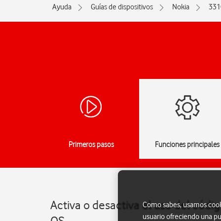
Ayuda
Guías de dispositivos
Nokia
331
Primeros pasos
Funciones principales
Activa o desactiva el uso del códi
Como sabes, usamos cookie
usuario ofreciendo una pu
OS