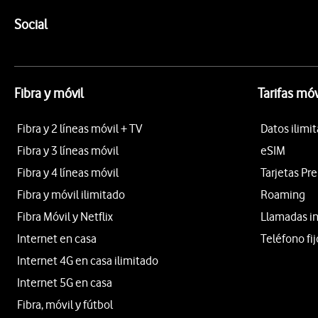
Pie de página de Vodafone
Enlaces a las redes sociales de Vodafone
Social
Fibra y móvil
Tarifas móv
Fibra y 2 líneas móvil + TV
Datos ilimi
Fibra y 3 líneas móvil
eSIM
Fibra y 4 líneas móvil
Tarjetas Pr
Fibra y móvil ilimitado
Roaming
Fibra Móvil y Netflix
Llamadas i
Internet en casa
Teléfono fij
Internet 4G en casa ilimitado
Internet 5G en casa
Fibra, móvil y fútbol