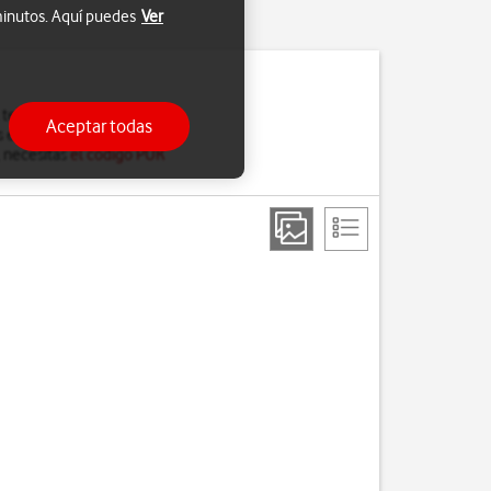
 minutos. Aquí puedes
Ver
l teléfono. Cuando el uso
Aceptar todas
 el teléfono.
, necesitas
el código PUK