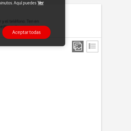
 minutos. Aquí puedes
Ver
r y el teléfono. Ten en
 estas instrucciones en
.
Aceptar todas