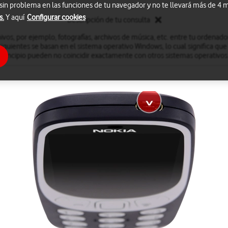
 sin problema en las funciones de tu navegador y no te llevará más de 4
s.
Y aquí
Configurar cookies
Descripción de tu consulta
ivos, por ejemplo, fotografías, archivos de música, etc. entre tu ordenado
iguientes se basan en el sistema operativo Windows, lo cual significa que
principio pueden no coincidir exactamente con otros sistemas operativos