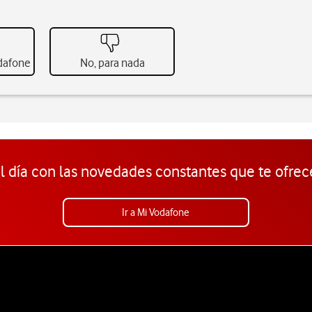
odafone
No, para nada
l día con las novedades constantes que te ofrec
Ir a Mi Vodafone