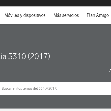
da e idioma
Móviles y dispositivos
Más servicios
Plan Amigo
fone TV
Móviles
Alianza Vodafone e Iberdrola
il 5G
Imagen y Sonido
Servicios avanzados
tura
Ver todos
ia 3310 (2017)
dencias