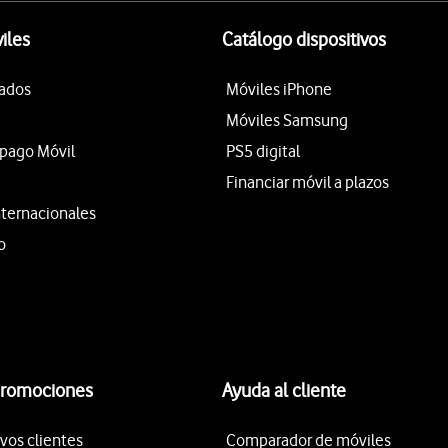
iles
Catálogo dispositivos
tados
Móviles iPhone
Móviles Samsung
epago Móvil
PS5 digital
Financiar móvil a plazos
nternacionales
o
promociones
Ayuda al cliente
vos clientes
Comparador de móviles