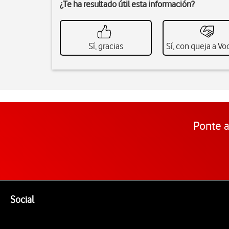
¿Te ha resultado útil esta información?
Sí, gracias
Sí, con queja a V
Ponte a
Pie de página de Vodafone
Enlaces a las redes sociales de Vodafone
Social