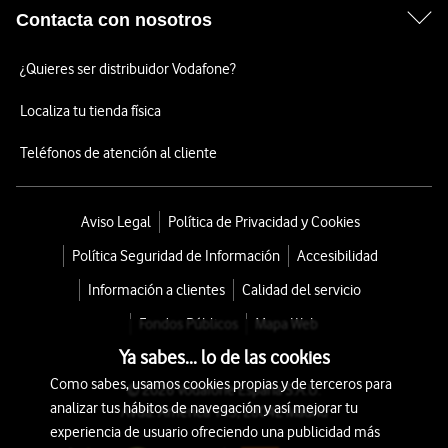
Contacta con nosotros
¿Quieres ser distribuidor Vodafone?
Localiza tu tienda física
Teléfonos de atención al cliente
Aviso Legal
Política de Privacidad y Cookies
Política Seguridad de Información
Accesibilidad
Información a clientes
Calidad del servicio
Fondos Públicos
Mapa Web
Ya sabes... lo de las cookies
Como sabes, usamos cookies propias y de terceros para
© 2026 Vodafone España S.A.U.
analizar tus hábitos de navegación y así mejorar tu
Avda. América 115, 28042 Madrid
experiencia de usuario ofreciendo una publicidad más