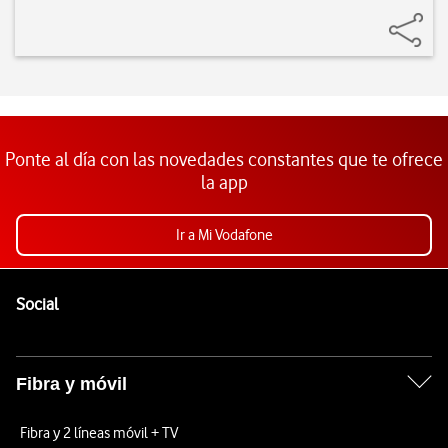
Ponte al día con las novedades constantes que te ofrece
la app
Ir a Mi Vodafone
Pie de página de Vodafone
Enlaces a las redes sociales de Vodafone
Social
Fibra y móvil
Fibra y 2 líneas móvil + TV