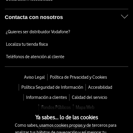
Contacta con nosotros
¿Quieres ser distribuidor Vodafone?
Localiza tu tienda física
Teléfonos de atención al cliente
Aviso Legal
Política de Privacidad y Cookies
Política Seguridad de Información
Accesibilidad
Información a clientes
Calidad del servicio
Fondos Públicos
Mapa Web
Ya sabes... lo de las cookies
Como sabes, usamos cookies propias y de terceros para
© 2026 Vodafone España S.A.U.
analizar tus hábitos de navegación y así mejorar tu