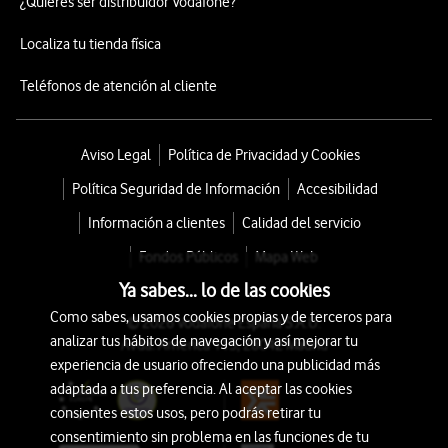
¿Quieres ser distribuidor Vodafone?
Localiza tu tienda física
Teléfonos de atención al cliente
Aviso Legal
Política de Privacidad y Cookies
Política Seguridad de Información
Accesibilidad
Información a clientes
Calidad del servicio
Fondos Públicos
Mapa Web
Ya sabes... lo de las cookies
Como sabes, usamos cookies propias y de terceros para
© 2026 Vodafone España S.A.U.
analizar tus hábitos de navegación y así mejorar tu
Avda. América 115, 28042 Madrid
experiencia de usuario ofreciendo una publicidad más
adaptada a tus preferencia. Al aceptar las cookies
consientes estos usos, pero podrás retirar tu
consentimiento sin problema en las funciones de tu