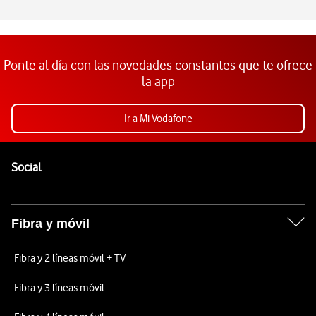
Ponte al día con las novedades constantes que te ofrece
la app
Ir a Mi Vodafone
Pie de página de Vodafone
Enlaces a las redes sociales de Vodafone
Social
Fibra y móvil
Fibra y 2 líneas móvil + TV
Fibra y 3 líneas móvil