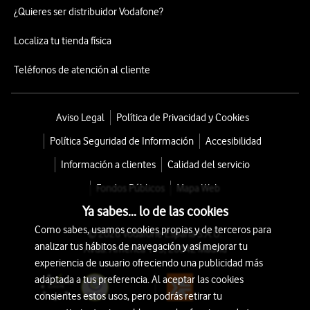
¿Quieres ser distribuidor Vodafone?
Localiza tu tienda física
Teléfonos de atención al cliente
Aviso Legal
Política de Privacidad y Cookies
Política Seguridad de Información
Accesibilidad
Información a clientes
Calidad del servicio
Fondos Públicos
Mapa Web
Ya sabes... lo de las cookies
Como sabes, usamos cookies propias y de terceros para
© 2026 Vodafone España S.A.U.
analizar tus hábitos de navegación y así mejorar tu
Avda. América 115, 28042 Madrid
experiencia de usuario ofreciendo una publicidad más
adaptada a tus preferencia. Al aceptar las cookies
consientes estos usos, pero podrás retirar tu