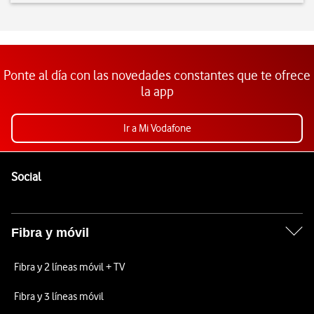
Ponte al día con las novedades constantes que te ofrece
la app
Ir a Mi Vodafone
Pie de página de Vodafone
Enlaces a las redes sociales de Vodafone
Social
Fibra y móvil
Fibra y 2 líneas móvil + TV
Fibra y 3 líneas móvil