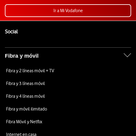
Ir a Mi Vodafone
Pie de página de Vodafone
Enlaces a las redes sociales de Vodafone
Social
Fibra y móvil
Fibra y 2 líneas móvil + TV
Fibra y 3 líneas móvil
Fibra y 4 líneas móvil
Fibra y móvil ilimitado
Fibra Móvil y Netflix
Internet en casa