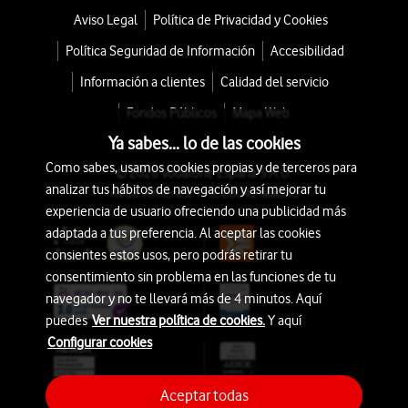
Aviso Legal
Política de Privacidad y Cookies
Política Seguridad de Información
Accesibilidad
Información a clientes
Calidad del servicio
Fondos Públicos
Mapa Web
Ya sabes... lo de las cookies
Como sabes, usamos cookies propias y de terceros para
© 2026 Vodafone España S.A.U.
analizar tus hábitos de navegación y así mejorar tu
Avda. América 115, 28042 Madrid
experiencia de usuario ofreciendo una publicidad más
adaptada a tus preferencia. Al aceptar las cookies
consientes estos usos, pero podrás retirar tu
consentimiento sin problema en las funciones de tu
navegador y no te llevará más de 4 minutos. Aquí
puedes
Ver nuestra política de cookies.
Y aquí
Configurar cookies
Aceptar todas