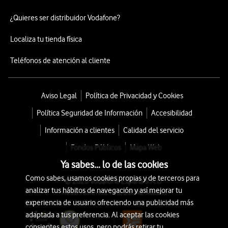
¿Quieres ser distribuidor Vodafone?
Localiza tu tienda física
Teléfonos de atención al cliente
Aviso Legal
Política de Privacidad y Cookies
Política Seguridad de Información
Accesibilidad
Información a clientes
Calidad del servicio
Fondos Públicos
Mapa Web
Ya sabes... lo de las cookies
Como sabes, usamos cookies propias y de terceros para
© 2026 Vodafone España S.A.U.
analizar tus hábitos de navegación y así mejorar tu
Avda. América 115, 28042 Madrid
experiencia de usuario ofreciendo una publicidad más
adaptada a tus preferencia. Al aceptar las cookies
consientes estos usos, pero podrás retirar tu