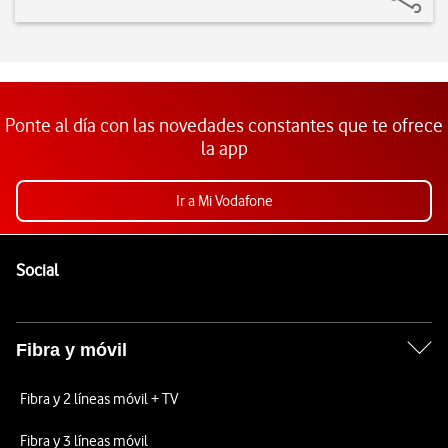
Ponte al día con las novedades constantes que te ofrece
la app
Ir a Mi Vodafone
Pie de página de Vodafone
Enlaces a las redes sociales de Vodafone
Social
Fibra y móvil
Fibra y 2 líneas móvil + TV
Fibra y 3 líneas móvil