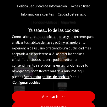
Política Seguridad de Información
Accesibilidad
Información a clientes
Calidad del servicio
Fondos Públicos
Mapa Web
Ya sabes... lo de las cookies
Como sabes, usamos cookies propias y de terceros para
© 2026 Vodafone España S.A.U.
analizar tus hábitos de navegación y así mejorar tu
Avda. América 115, 28042 Madrid
experiencia de usuario ofreciendo una publicidad más
adaptada a tus preferencia. Al aceptar las cookies
consientes estos usos, pero podrás retirar tu
consentimiento sin problema en las funciones de tu
navegador y no te llevará más de 4 minutos. Aquí
puedes
Ver nuestra política de cookies.
Y aquí
Configurar cookies
Aceptar todas