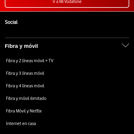
Ir a Mi Vodafone
Pie de página de Vodafone
Enlaces a las redes sociales de Vodafone
Social
Fibra y móvil
Fibra y 2 líneas móvil + TV
Fibra y 3 líneas móvil
Fibra y 4 líneas móvil
Fibra y móvil ilimitado
Fibra Móvil y Netflix
Internet en casa