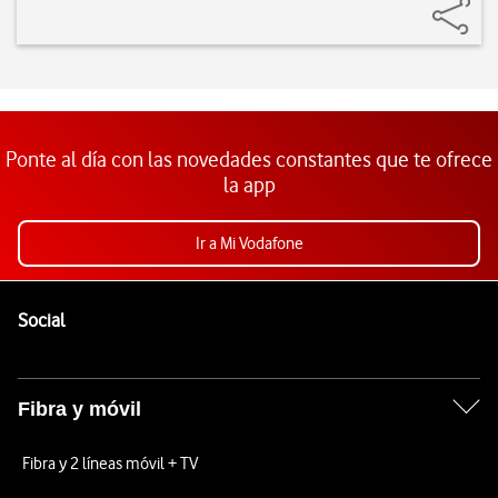
Ponte al día con las novedades constantes que te ofrece
la app
Ir a Mi Vodafone
Pie de página de Vodafone
Enlaces a las redes sociales de Vodafone
Social
Fibra y móvil
Fibra y 2 líneas móvil + TV