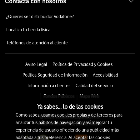
Contacta con nosotros
¿Quieres ser distribuidor Vodafone?
Localiza tu tienda física
Teléfonos de atención al cliente
Aviso Legal
Política de Privacidad y Cookies
Política Seguridad de Información
Accesibilidad
Información a clientes
Calidad del servicio
Fondos Públicos
Mapa Web
Ya sabes... lo de las cookies
Como sabes, usamos cookies propias y de terceros para
© 2026 Vodafone España S.A.U.
analizar tus hábitos de navegación y así mejorar tu
Avda. América 115, 28042 Madrid
experiencia de usuario ofreciendo una publicidad más
adaptada a tus preferencia. Al aceptar las cookies