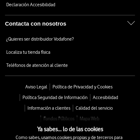
Declaración Accesibilidad
Contacta con nosotros
¿Quieres ser distribuidor Vodafone?
Localiza tu tienda física
Teléfonos de atención al cliente
Aviso Legal
Política de Privacidad y Cookies
Política Seguridad de Información
Accesibilidad
Información a clientes
Calidad del servicio
Fondos Públicos
Mapa Web
Ya sabes... lo de las cookies
Como sabes, usamos cookies propias y de terceros para
© 2026 Vodafone España S.A.U.